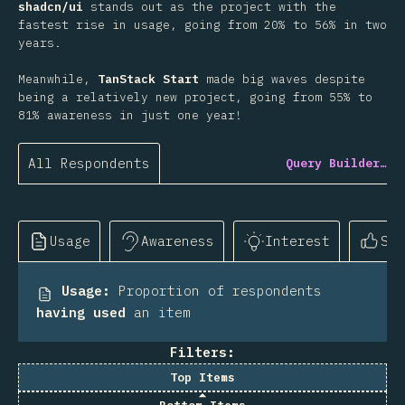
shadcn/ui
stands out as the project with the
fastest rise in usage, going from 20% to 56% in two
years.
Meanwhile,
TanStack Start
made big waves despite
being a relatively new project, going from 55% to
81% awareness in just one year!
All Respondents
Query Builder…
Usage
Awareness
Interest
Sat
Usage
:
Proportion of respondents
having used
an item
Filters:
Top Items