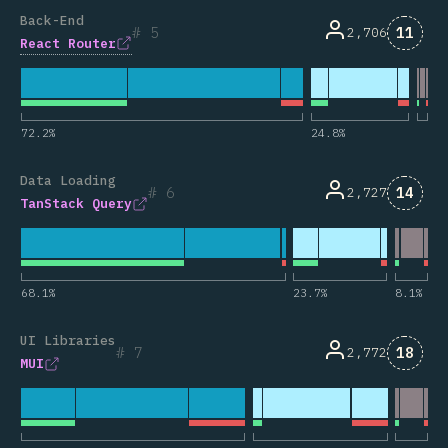
Back-End
Comme
5
11
2,706
React Router
72.2
%
24.8
%
Data Loading
Comme
6
14
2,727
TanStack Query
68.1
%
23.7
%
8.1
%
UI Libraries
Comme
7
18
2,772
MUI