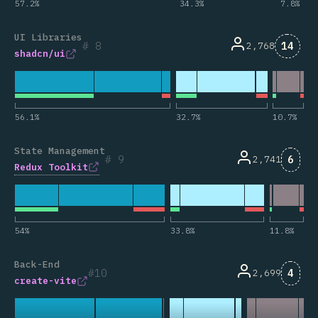
57.2
%
34.3
%
7.8
%
UI Libraries
Comme
8
14
2,768
shadcn/ui
56.1
%
32.7
%
10.7
%
State Management
Comm
9
6
2,741
Redux Toolkit
54
%
33.8
%
11.8
%
Back-End
Comm
10
4
2,699
create-vite