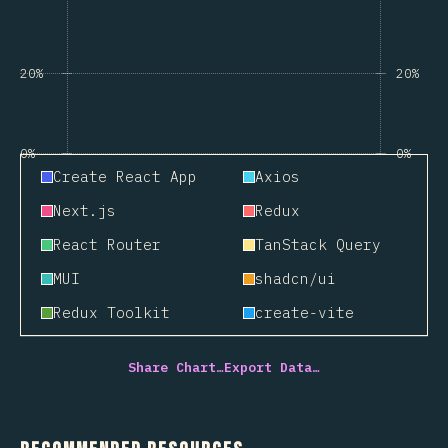
20%
20%
0%
0%
Create React App
Axios
Next.js
Redux
React Router
TanStack Query
MUI
shadcn/ui
Redux Toolkit
create-vite
Share Chart…
Export Data…