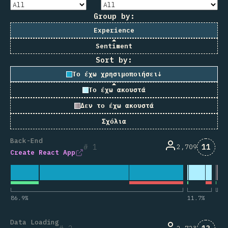
Group by:
Experience
Sentiment
Sort by:
Το έχω χρησιμοποιήσει
↓
Το έχω ακουστά
Δεν το έχω ακουστά
Σχόλια
Back-End
Comme
1
11
2,709
Create React App
86.9
%
11.7
%
Data Loading
Comme