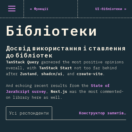
Відкрити меню
«
Функції
UI-бібліотеки
»
Бібліотеки
Досвід використання і ставлення
до бібліотек
TanStack Query
garnered the most positive opinions
overall, with
TanStack Start
not too far behind
after
Zustand
,
shadcn/ui
, and
create-vite
.
And echoing recent results from the
State of
JavaScript survey
,
Next.js
was the most commented-
on library here as well.
Усі респонденти
Конструктор запитів…