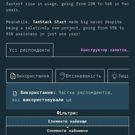
fastest rise in usage, going from 20% to 56% in two
years.
Meanwhile,
TanStack Start
made big waves despite
being a relatively new project, going from 55% to
81% awareness in just one year!
Усі респонденти
Конструктор запитів…
Використання
Впізнаваність
Заціка
Використання
:
Частка респондентів,
які
використовували
це
Фільтри:
Елементи найвище
Елементи найнижче