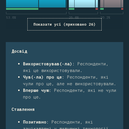
53.8
%
25.8
%
20.2
%
Показати усі (приховано 26)
Досвід
Використовував(-ла)
:
Респонденти,
які це використовували.
Чув(-ла) про це
:
Респонденти, які
чули про це, але не використовували.
Вперше чую
:
Респонденти, які не чули
про це.
Ставлення
Позитивно
:
Респонденти, які
зацікавлені у вивченні технології