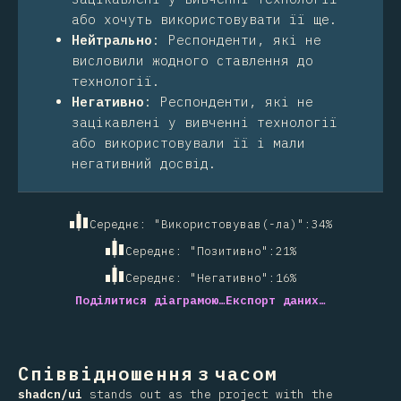
або хочуть використовувати її ще.
Нейтрально
:
Респонденти, які не
висловили жодного ставлення до
технології.
Негативно
:
Респонденти, які не
зацікавлені у вивченні технології
або використовували її і мали
негативний досвід.
Середнє: "Використовував(-ла)"
:
34
%
Середнє: "Позитивно"
:
21
%
Середнє: "Негативно"
:
16
%
Поділитися діаграмою…
Експорт даних…
Співвідношення з часом
shadcn/ui
stands out as the project with the