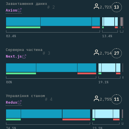
Завантаження даних
Комен
2
13
2,723
Axios
83.4
%
13.4
%
Серверна частина
Комен
3
27
2,714
Next.js
80
%
19.1
%
Управління станом
Комен
4
11
2,755
Redux
74.5
%
23.5
%