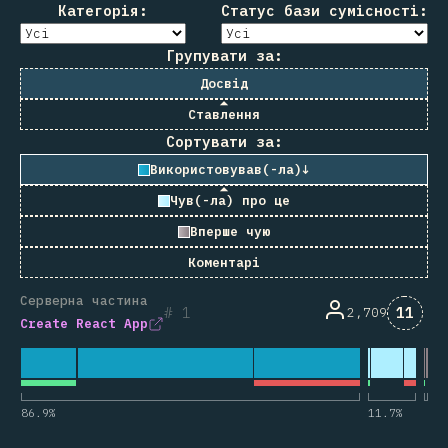
Категорія:
Статус бази сумісності:
Групувати за:
Досвід
Ставлення
Сортувати за:
Використовував(-ла)
↓
Чув(-ла) про це
Вперше чую
Коментарі
Серверна частина
Комен
1
11
2,709
Create React App
86.9
%
11.7
%