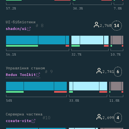
57.2
%
34.3
%
7.8
%
UI-бібліотеки
Комен
8
14
2,768
shadcn/ui
56.1
%
32.7
%
10.7
%
Управління станом
Коме
9
6
2,741
Redux Toolkit
54
%
33.8
%
11.8
%
Серверна частина
Коме
10
4
2,699
create-vite