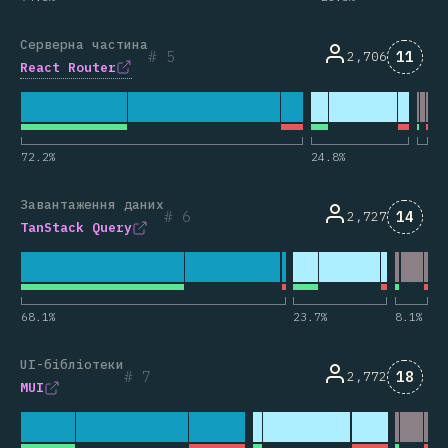
Серверна частина
Комен
5
11
2,706
React Router
72.2
%
24.8
%
Завантаження даних
Комен
6
14
2,727
TanStack Query
68.1
%
23.7
%
8.1
%
UI-бібліотеки
Комен
7
18
2,772
MUI