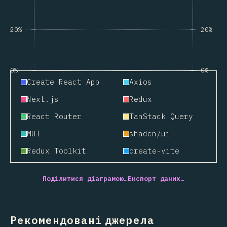
20%
20%
0%
0%
Create React App
Axios
Next.js
Redux
React Router
TanStack Query
MUI
shadcn/ui
Redux Toolkit
create-vite
Поділитися діаграмою…
Експорт даних…
Рекомендовані джерела