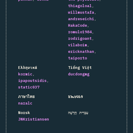
thiagoloal
willmustafa
andreseichi
HakaCode
romulo1984
rodrigoant
vilaboim
ericknathan
taiporto
Ελληνικά
Tiếng Việt
kormic
ducdongmg
ipapoutsidis
static037
ภาษาไทย
𐒈𐒝𐒑𐒛𐒐𐒘
naralc
Norsk
עִבְרִית חֲדָשָׁה
JNKristiansen