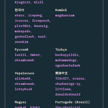
KingSit3
Klrfl
한국어
Română
eterv
icepeng
magdaavram
Jcurver
firepunch
plrs9816
Heunsig
makepado
gunhoflash
suu3
zwonkim
Русский
Türkçe
lex111
Omhet
berkayyildiz
shramkoweb
muhammedogz
oguzhantufenk
Українська
简体中文
alinkedd
TIOvOIT
scarsu
shramkoweb
shadowings-zy
lutsykvad
littleee
donaldxdonald
Magyar
Português (Brasil)
punkah
b3nk3
the-physicist