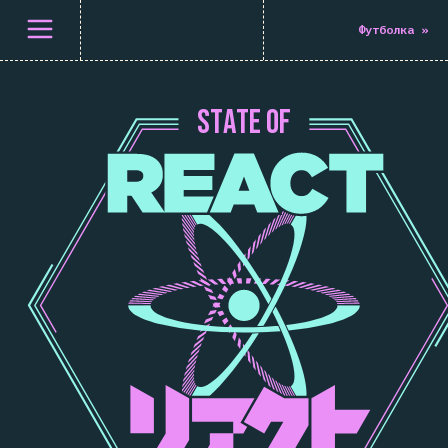
Відкрити меню
Футболка
»
S
T
A
T
E
O
F