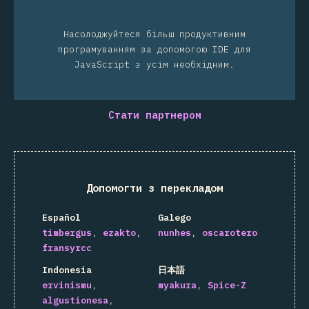
Насолоджуйтеся більш продуктивним
програмуванням за допомогою IDE для
JavaScript з усім необхідним.
Стати партнером
Допомогти з перекладом
Español
Galego
timbergus
ezakto
nunhes
oscarotero
fransyrcc
Indonesia
日本語
ervinismu
myakura
Spice-Z
algustionesa