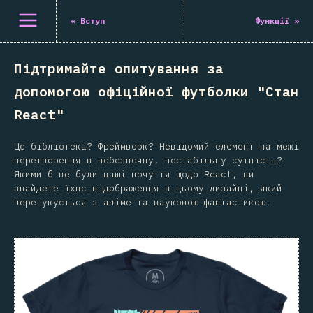
Відкрити меню
«
Вступ
Функції
»
Підтримайте опитування за
допомогою офіційної футболки "Стан
React"
Це бібліотека? Фреймворк? Невідомий елемент на межі
перетворення в небезпечну, нестабільну сутність?
Якими б не були ваші почуття щодо React, ви
знайдете їхнє відображення в цьому дизайні, який
перегукується з аніме та науковою фантастикою.