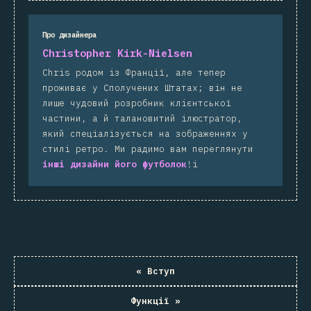
Про дизайнера
Christopher Kirk-Nielsen
Chris родом із Франції, але тепер
проживає у Сполучених Штатах; він не
лише чудовий розробник клієнтської
частини, а й талановитий ілюстратор,
який спеціалізується на зображеннях у
стилі ретро. Ми радимо вам переглянути
інші дизайни його футболок
!і
«
Вступ
Функції
»