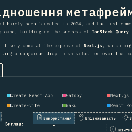
ння на секцію
дношення метафрейм
d barely been launched in 2024, and had just come
ground, building on the success of
TanStack Query
i
l likely come at the expense of
Next.js
, which mig
ncing a dangerous drop in satsifaction over the pa
Create React App
Gatsby
Next.js
create-vite
Waku
React Ro
Використання
Впізнаваність
З
Вигляд:
Позити