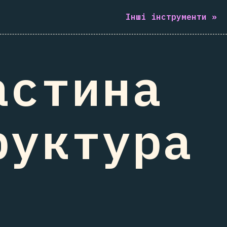
Інші інструменти
»
астина
руктура