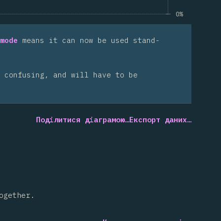
0%
mode
means it can now be used stand-
 confusing, and will have to be
Поділитися діаграмою…
Експорт даних…
ogether.