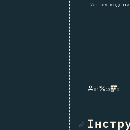
Усі респонденти
54
1%
5
Посила
Інстру