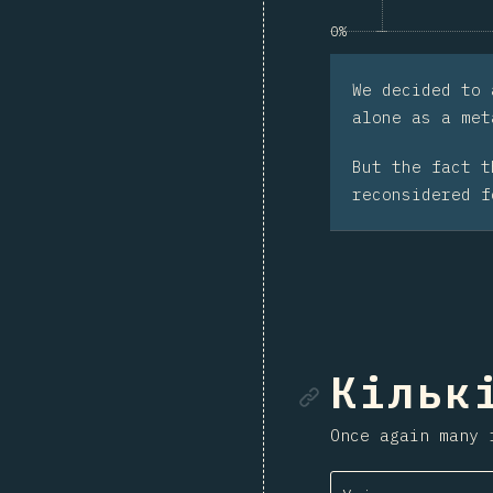
0%
We decided to
alone as a met
But the fact 
reconsidered f
Посила
Кільк
Once again many 