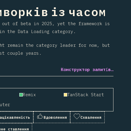
ворків із часом
 out of beta in 2025, yet the framework is
n the Data Loading category.
ht remain the category leader for now, but
st couple years.
Конструктор запитів…
Remix
TanStack Start
uter
ацікавленість
Вдоволення
Схвалення
вне ставлення