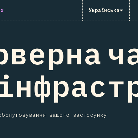
их
Українська
рверна ч
 інфраст
обслуговування вашого застосунку