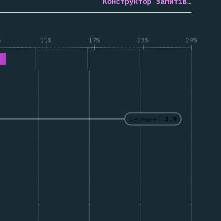
Конструктор запитів…
%
11%
17%
23%
29%
середнє:
2.9