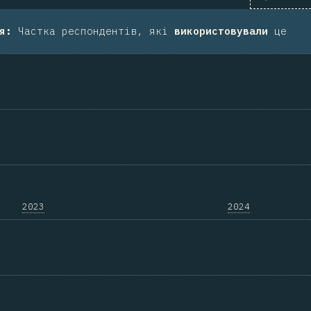
я
:
Частка респондентів, які
використовували
це
2023
2024