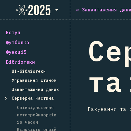
State of React 2025
«
Завантаження дан
Вступ
Се
Футболка
Функції
Бібліотеки
та
UI-бібліотеки
Управління станом
Завантаження даних
Серверна частина
Співвідношення
Пакування та 
метафреймворків
із часом
Кількість опцій