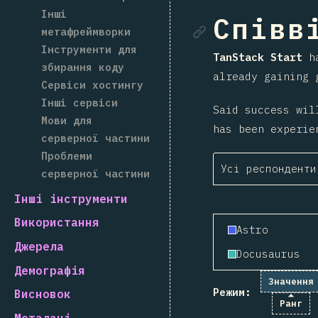
Інші
Посила
Співві
метафреймворки
Інструменти для
TanStack Start
ha
збирання коду
already gaining 
Сервіси хостингу
Інші сервіси
Said success wil
Мови для
has been experie
серверної частини
Проблеми
Усі респонденти
серверної частини
Інші інструменти
Використання
Astro
Джерела
Docusaurus
Демографія
Значення
Режим:
Висновок
Ранг
Метадані