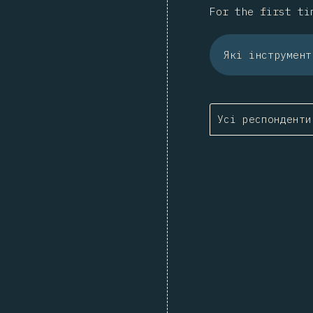
For the first ti
Які інструмент
Усі респонденти