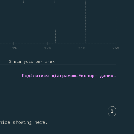
11%
17%
23%
29%
% від усіх опитаних
Поділитися діаграмою…
Експорт даних…
Коментар
1
nice showing here.