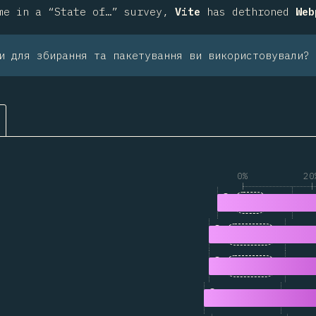
me in a “State of…” survey,
Vite
has dethroned
Web
и для збирання та пакетування ви використовували?
0%
20
1
2,485
Vite
2
2,249
webpack
3
1,313
esbuild
4
1,184
Turbopack