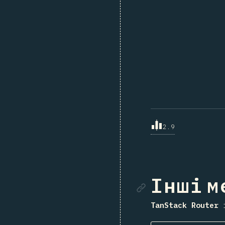
2.9
Посила
Інші 
TanStack Router
i