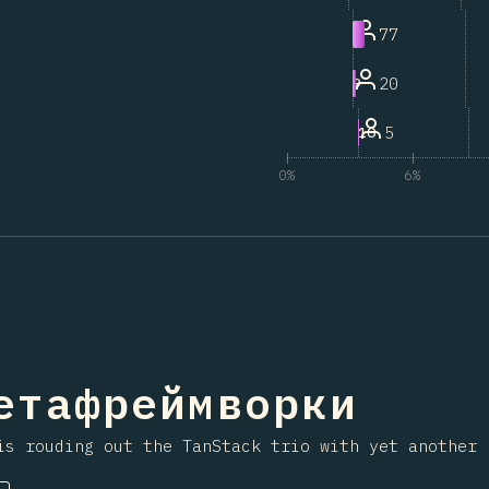
77
8
20
9
5
10
0%
6%
ння на секцію
метафреймворки
s rouding out the TanStack trio with yet another 