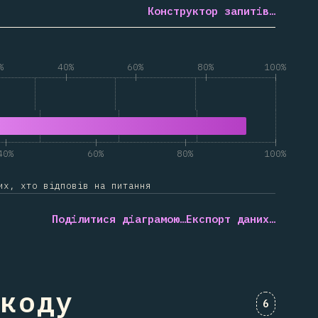
Конструктор запитів…
%
40%
60%
80%
100%
овідають ключу "TanStack Router"
повідають ключу "Інші відповіді"
40%
60%
80%
100%
их, хто відповів на питання
Поділитися діаграмою…
Експорт даних…
 коду
Коментар
6