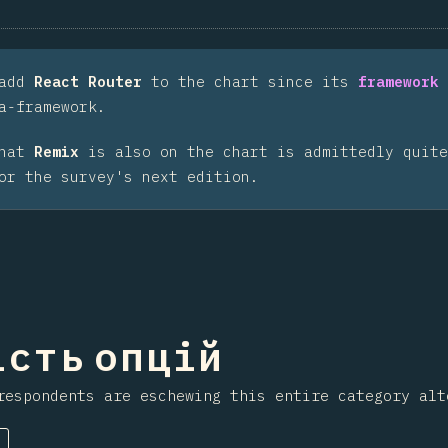
 add
React Router
to the chart since its
framework 
a-framework.
that
Remix
is also on the chart is admittedly quite
or the survey's next edition.
ння на секцію
ість опцій
respondents are eschewing this entire category alt