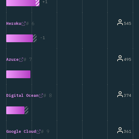
+
1
6
545
Heroku
-
1
7
495
Azure
8
374
Digital Ocean
9
361
Google Cloud