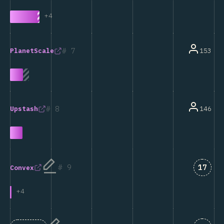
+
4
7
153
PlanetScale
8
146
Upstash
匹配“C
9
17
Convex
+
4