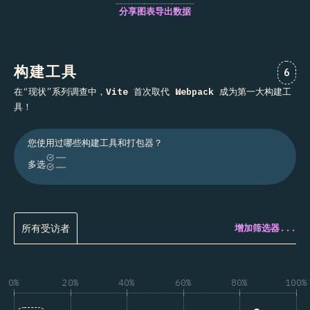
分享图表
导出数据
构建工具
对“构
6
在“现状”系列调查中，
Vite
首次取代
Webpack
成为第一大构建工
具！
您使用过哪些构建工具和打包器？
多选
所有受访者
增加筛选器...
0%
20%
40%
60%
80%
100%