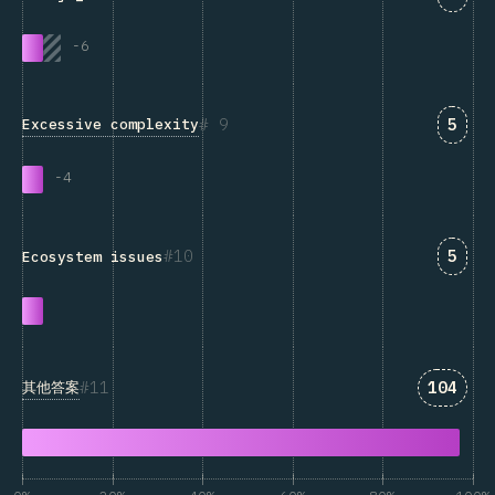
-
6
匹配“E
9
5
Excessive complexity
-
4
匹配“E
10
5
Ecosystem issues
匹配“其
11
104
其他答案