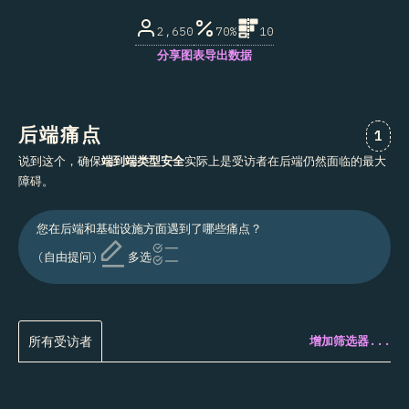
2,650
70%
10
分享图表
导出数据
后端痛点
对“后
1
说到这个，确保
端到端类型安全
实际上是受访者在后端仍然面临的最大
障碍。
您在后端和基础设施方面遇到了哪些痛点？
(自由提问)
多选
所有受访者
增加筛选器...