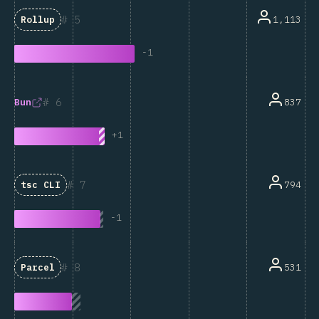
5
1,113
Rollup
-
1
6
837
Bun
+
1
7
794
tsc CLI
-
1
8
531
Parcel