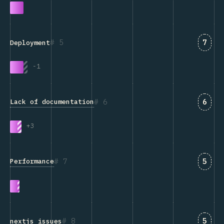
匹配“D
5
7
Deployment
-
1
匹配“L
6
6
Lack of documentation
+
3
匹配“P
7
5
Performance
匹配“n
8
5
nextjs_issues