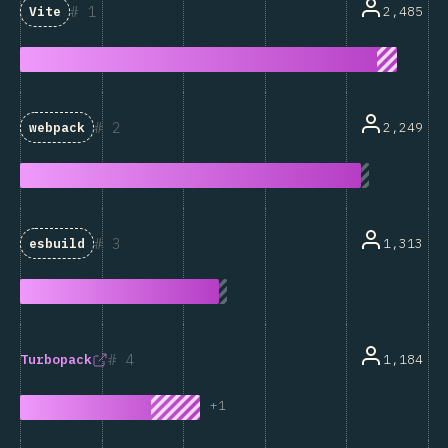
1
2,485
Vite
2
2,249
webpack
3
1,313
esbuild
4
1,184
Turbopack
+
1