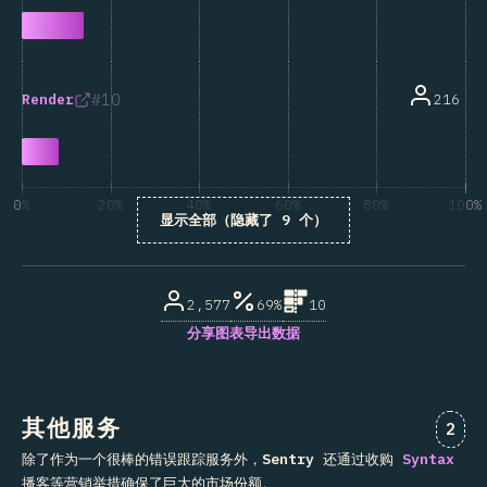
10
216
Render
0%
20%
40%
60%
80%
100%
显示全部（隐藏了 9 个）
受访者百分比
2,577
69%
10
分享图表
导出数据
其他服务
对“其
2
除了作为一个很棒的错误跟踪服务外，
Sentry
还通过收购
Syntax
播客等营销举措确保了巨大的市场份额。