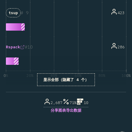
9
423
tsup
10
286
Rspack
0%
20%
40%
60%
80%
100%
显示全部（隐藏了 4 个）
受访者百分比
2,687
71%
10
分享图表
导出数据