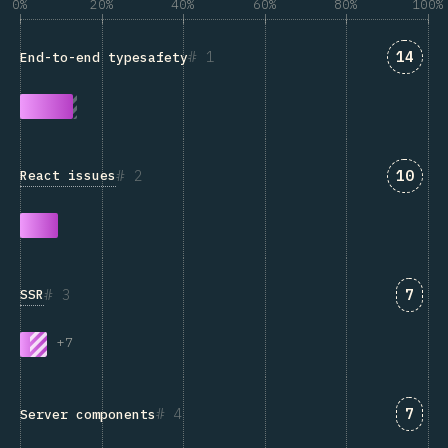
0%
20%
40%
60%
80%
100%
匹配“En
1
14
End-to-end typesafety
匹配“Re
2
10
React issues
匹配“
3
7
SSR
+
7
匹配“S
4
7
Server components