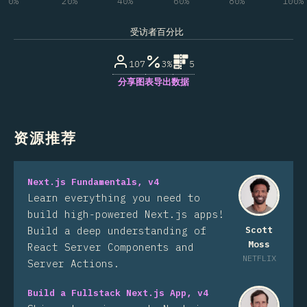
0%
20%
40%
60%
80%
100%
受访者百分比
107
3%
5
分享图表
导出数据
资源推荐
Next.js Fundamentals, v4
Learn everything you need to
build high-powered Next.js apps!
Build a deep understanding of
Scott
Moss
React Server Components and
NETFLIX
Server Actions.
Build a Fullstack Next.js App, v4