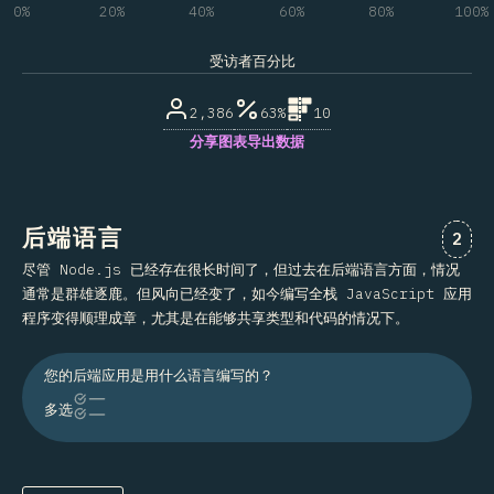
0%
20%
40%
60%
80%
100%
受访者百分比
2,386
63%
10
分享图表
导出数据
后端语言
对“后
2
尽管 Node.js 已经存在很长时间了，但过去在后端语言方面，情况
通常是群雄逐鹿。但风向已经变了，如今编写全栈 JavaScript 应用
程序变得顺理成章，尤其是在能够共享类型和代码的情况下。
您的后端应用是用什么语言编写的？
多选