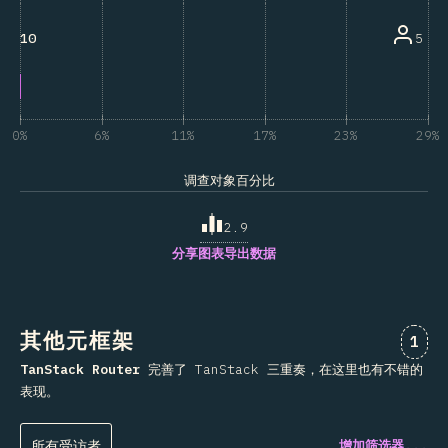
5
10
0%
6%
11%
17%
23%
29%
调查对象百分比
2.9
分享图表
导出数据
其他元框架
对“
1
TanStack Router
完善了 TanStack 三重奏，在这里也有不错的
表现。
所有受访者
增加筛选器...