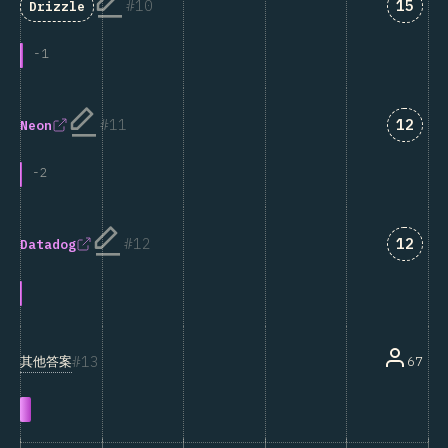
匹配“D
10
15
Drizzle
-
1
匹配“N
11
12
Neon
-
2
匹配“D
12
12
Datadog
13
其他答案
67