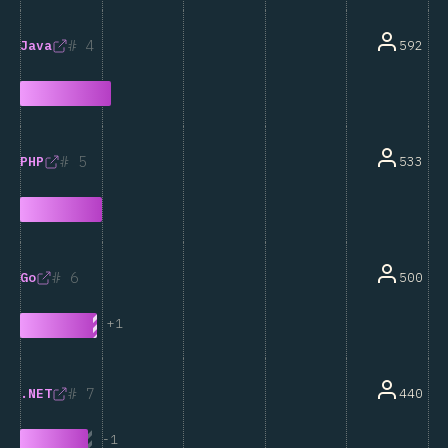
4
592
Java
5
533
PHP
6
500
Go
+
1
7
440
.NET
-
1