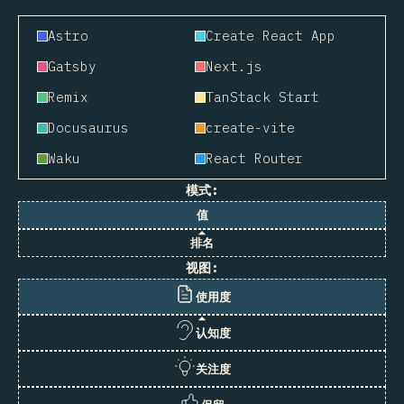
Astro
Create React App
Gatsby
Next.js
Remix
TanStack Start
Docusaurus
create-vite
Waku
React Router
模式:
值
排名
视图:
使用度
认知度
关注度