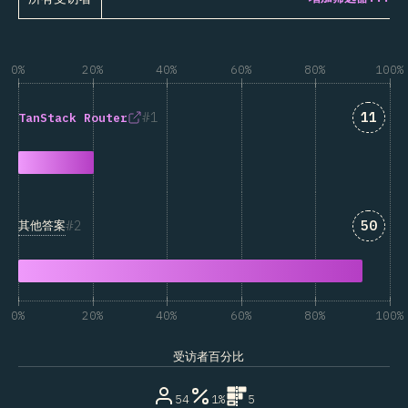
0%
20%
40%
60%
80%
100%
匹配“Ta
1
11
TanStack Router
匹配“其
2
50
其他答案
0%
20%
40%
60%
80%
100%
受访者百分比
54
1%
5