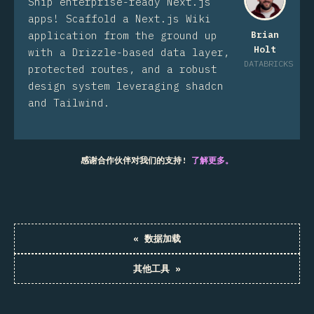
Ship enterprise-ready Next.js
apps! Scaffold a Next.js Wiki
application from the ground up
Brian
Holt
with a Drizzle-based data layer,
DATABRICKS
protected routes, and a robust
design system leveraging shadcn
and Tailwind.
感谢合作伙伴对我们的支持!
了解更多。
«
数据加载
其他工具
»