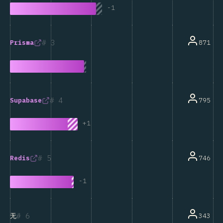
-
1
3
871
Prisma
4
795
Supabase
+
1
5
746
Redis
-
1
6
343
无