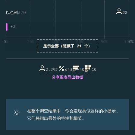
20
32
以色列
+
3
0%
20%
40%
60%
80%
100%
显示全部（隐藏了 21 个）
受访者百分比
2,393
64%
40
10
分享图表
导出数据
在整个调查结果中，你会发现类似这样的小提示，
💡
它们将指出额外的特性和细节。