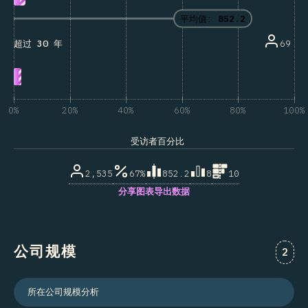
平均值:
852.2
69
超过 30 年
0%
20%
40%
60%
80%
100%
受访者百分比
2,535
67%
852.2
8
10
分享图表
导出数据
公司规模
对“公
2
所在公司规模分析