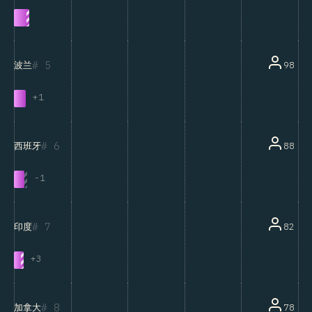
5
98
波兰
+
1
6
88
西班牙
-
1
7
82
印度
+
3
8
78
加拿大