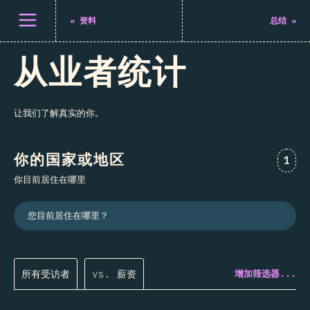
打开菜单
«
资料
总结
»
从业者统计
让我们了解真实的你。
你的国家或地区
对“
1
你目前居住在哪里
您目前居住在哪里？
所有受访者
vs. 薪资
增加筛选器...