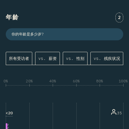
年龄
对“年
2
你的年龄是多少岁?
所有受访者
vs. 薪资
vs. 性别
vs. 残疾状况
0%
20%
40%
60%
80%
100%
<20
35