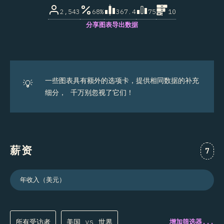
2,543
68%
367.4
75
10
分享图表
导出数据
一些图表具有额外的选项卡，提供相同数据的补充
💡
细分， 千万别忽视了它们！
薪资
对“薪
7
年收入（美元）
所有受访者
美国 vs 世界
增加筛选器...