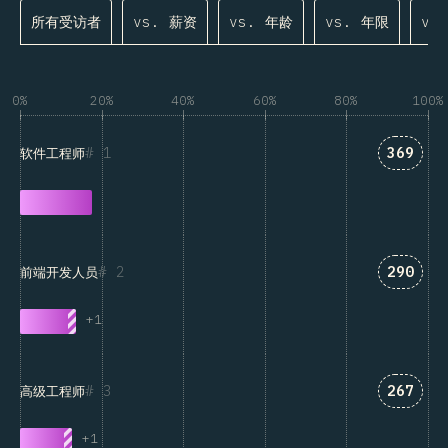
所有受访者
vs. 薪资
vs. 年龄
vs. 年限
vs
0%
20%
40%
60%
80%
100%
匹配“软
1
369
软件工程师
匹配“前
2
290
前端开发人员
+
1
匹配“高
3
267
高级工程师
+
1