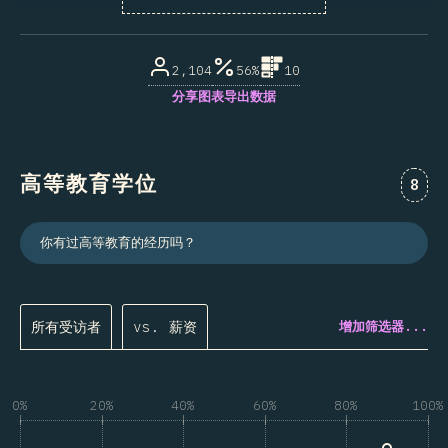
受访者百分比
2,104
56%
10
分享图表
导出数据
高等教育学位
对“
8
你有过高等教育的经历吗？
所有受访者
vs. 薪资
增加筛选器...
0%
20%
40%
60%
80%
100%