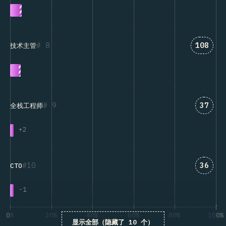
匹配“技
8
108
技术主管
匹配“全
9
37
全栈工程师
+
2
匹配“C
10
36
CTO
-
1
0%
20%
40%
60%
80%
100%
显示全部（隐藏了 10 个）