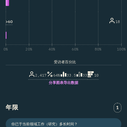
>60
18
0%
20%
40%
60%
80%
100%
受访者百分比
2,417
64%
33.5
33
10
分享图表
导出数据
年限
对“年
1
你已于当前领域工作（研究）多长时间？