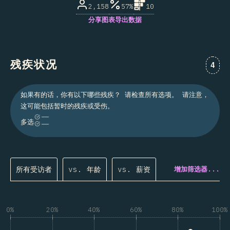
2,158
57%
10
分享图表
导出数据
残疾状况
对“残
4
如果有的话，你有以下哪些残疾？ 请检查所有选项。 请注意，
这可能包括暂时的残疾或受伤。
多选
所有受访者
vs. 年龄
vs. 薪资
增加筛选器...
0%
20%
40%
60%
80%
100%