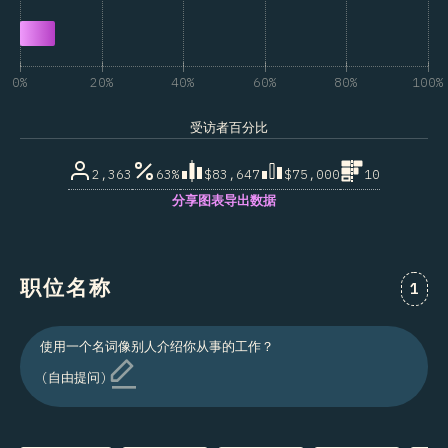
0%
20%
40%
60%
80%
100%
受访者百分比
2,363
63%
$83,647
$75,000
10
分享图表
导出数据
职位名称
对“职
1
使用一个名词像别人介绍你从事的工作？
(自由提问)