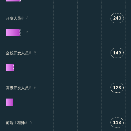
匹配“开
4
240
开发人员
-
2
匹配“全
5
149
全栈开发人员
匹配“高
6
128
高级开发人员
匹配“前
7
118
前端工程师