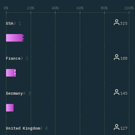
0%
20%
40%
60%
80%
100%
1
325
USA
2
188
France
3
145
Germany
4
127
United Kingdom