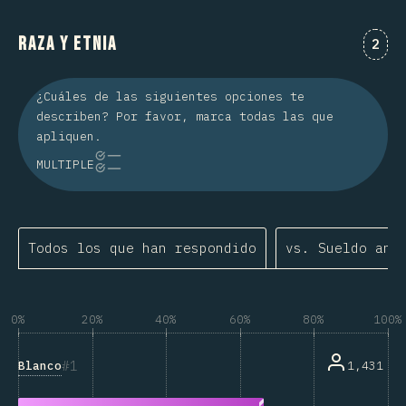
Raza y etnia
Comm
2
¿Cuáles de las siguientes opciones te
describen? Por favor, marca todas las que
apliquen.
MULTIPLE
Todos los que han respondido
vs. Sueldo anu
0%
20%
40%
60%
80%
100%
1
Blanco
1,431