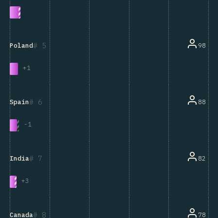
5
98
Poland
+
1
6
88
Spain
-
1
7
82
India
+
3
8
78
Canada