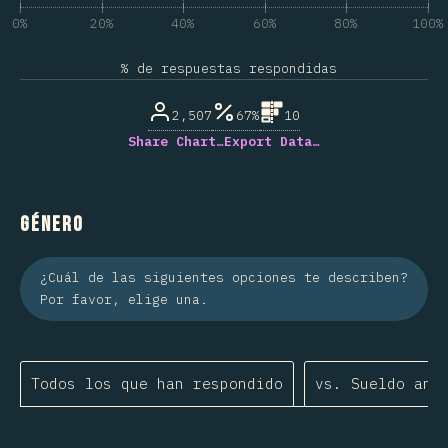
0%
20%
40%
60%
80%
100%
% de respuestas respondidas
2,507
67%
10
Share Chart…
Export Data…
Género
¿Cuál de las siguientes opciones te describen?
Por favor, elige una.
Todos los que han respondido
vs. Sueldo anu