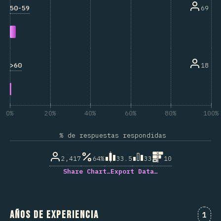
50-59
69
>60
18
0%
20%
40%
60%
80%
100%
% de respuestas respondidas
2,417
64%
33.5
33
10
Share Chart…
Export Data…
Años de experiencia
Comm
1