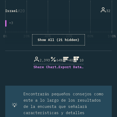
20
32
Israel
+
3
0%
20%
40%
60%
80%
100%
Show All (21 hidden)
% de respuestas respondidas
2,393
64%
40
10
Share Chart…
Export Data…
Encontrarás pequeños consejos como
este a lo largo de los resultados
💡
de la encuesta que señalará
características y detalles