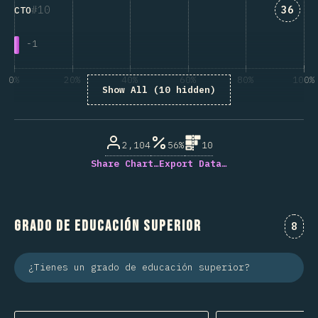
Answe
10
36
CTO
-
1
0%
20%
40%
60%
80%
100%
Show All (10 hidden)
% de respuestas respondidas
2,104
56%
10
Share Chart…
Export Data…
Grado de educación superior
Comm
8
¿Tienes un grado de educación superior?