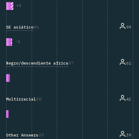
+
1
6
SE asiático
99
-
1
7
Negro/descendiente africano
61
8
42
Multirracial
9
Other Answers
39