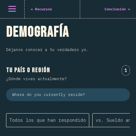
Abrir el menú
«
Recursos
Conclusión
»
Demografía
Déjanos conocer a tu verdadero yo.
Tu país o región
Comm
1
¿Dónde vives actualmente?
Where do you currently reside?
Todos los que han respondido
vs. Sueldo anu