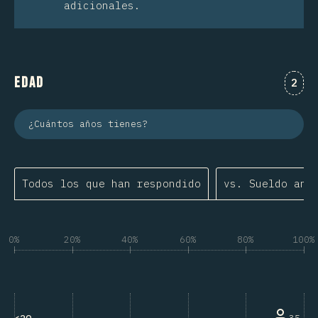
adicionales.
Edad
Comm
2
¿Cuántos años tienes?
Todos los que han respondido
vs. Sueldo anu
0%
20%
40%
60%
80%
100%