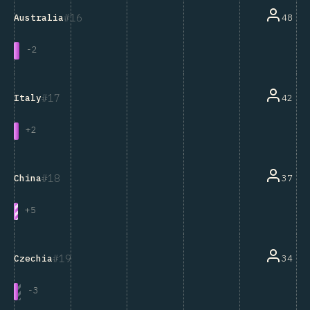
16
48
Australia
-
2
17
42
Italy
+
2
18
37
China
+
5
19
34
Czechia
-
3