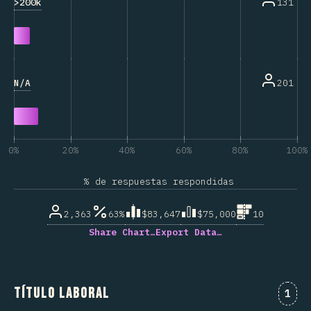
>200k
131
N/A
201
0%
20%
40%
60%
80%
100%
% de respuestas respondidas
2,363
63%
$83,647
$75,000
10
Share Chart…
Export Data…
Título laboral
Comm
1