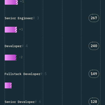
+
1
Answer
3
267
Senior Engineer
+
1
Answer
4
240
Developer
-
2
Answer
5
149
Fullstack Developer
Answer
6
128
Senior Developer