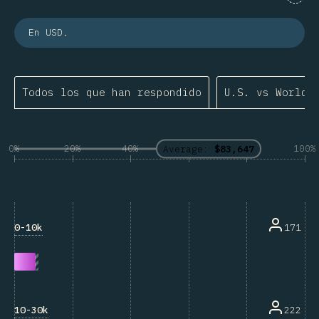
En USD.
Todos los que han respondido
U.S. vs World
0%
20%
40%
60%
80%
100%
Average:
$83,647
0-10k
171
10-30k
222