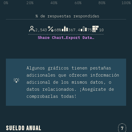
0%
20%
40%
60%
80%
100%
% de respuestas respondidas
2,543
68%
367.4
75
10
Share Chart…
Export Data…
Algunos gráficos tienen pestañas
adicionales que ofrecen información
💡
adicional de los mismos datos, o
datos relacionados. ¡Asegúrate de
comprobarlas todas!
Sueldo anual
Comm
7