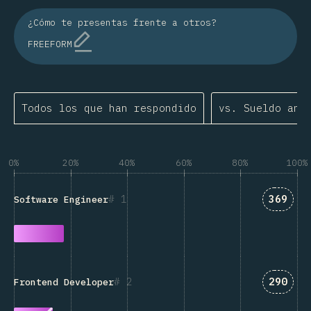
¿Cómo te presentas frente a otros?
FREEFORM
Todos los que han respondido
vs. Sueldo anu
0%
20%
40%
60%
80%
100%
Answer
1
369
Software Engineer
Answer
2
290
Frontend Developer