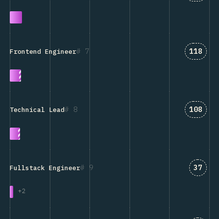
Answer
7
118
Frontend Engineer
Answer
8
108
Technical Lead
Answe
9
37
Fullstack Engineer
+
2