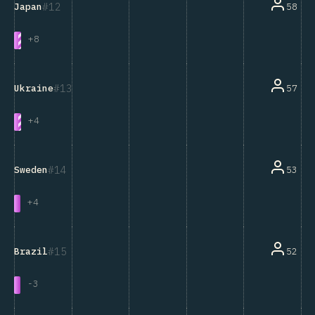
12
58
Japan
+
8
13
57
Ukraine
+
4
14
53
Sweden
+
4
15
52
Brazil
-
3