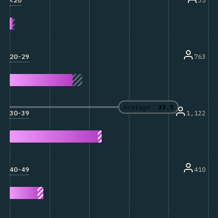
<20
35
20-29
763
Average:
33.5
30-39
1,122
40-49
410