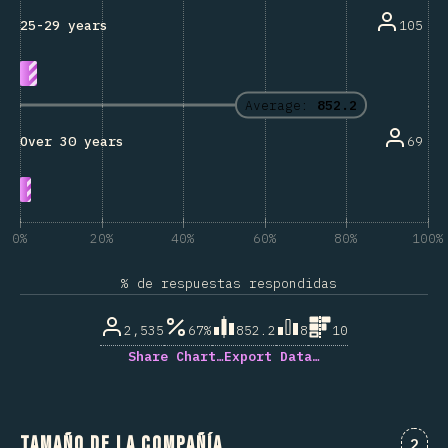
105
25-29 years
Average:
852.2
69
Over 30 years
0%
20%
40%
60%
80%
100%
% de respuestas respondidas
2,535
67%
852.2
8
10
Share Chart…
Export Data…
Tamaño de la compañía
Comm
2