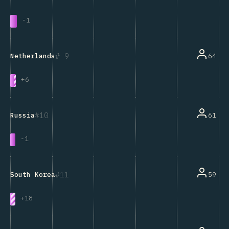
-
1
9
64
Netherlands
+
6
10
61
Russia
-
1
11
59
South Korea
+
18