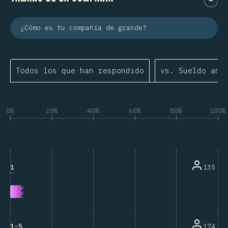
¿Cómo es tu compañía de grande?
Todos los que han respondido
vs. Sueldo anu
0%
20%
40%
60%
80%
100%
1
135
1-5
174