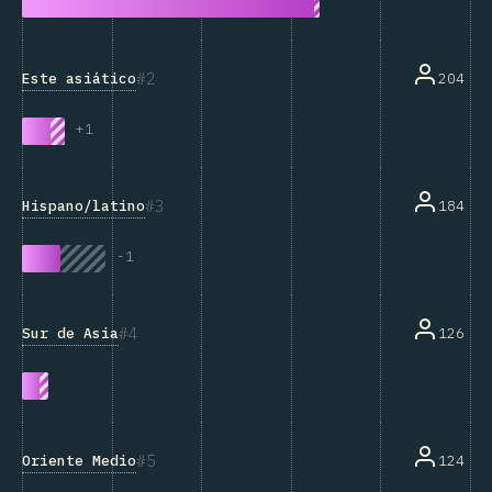
2
Este asiático
204
+
1
3
Hispano/latino
184
-
1
4
Sur de Asia
126
5
Oriente Medio
124