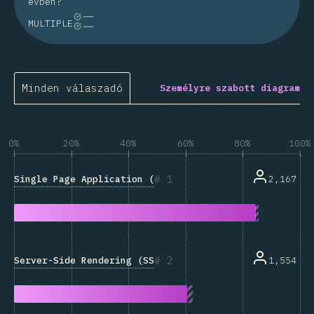
évben?
MULTIPLE
Minden válaszadó
Személyre szabott diagram
0%
20%
40%
60%
80%
100%
1
Single Page Application (SPA) (Egyoldalas applikáció)
2,167
2
Server-Side Rendering (SSR) (Szerver-oldali renderelé
1,554