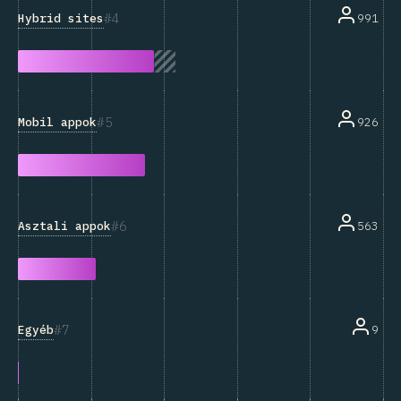
4
Hybrid sites
991
5
Mobil appok
926
6
Asztali appok
563
7
Egyéb
9