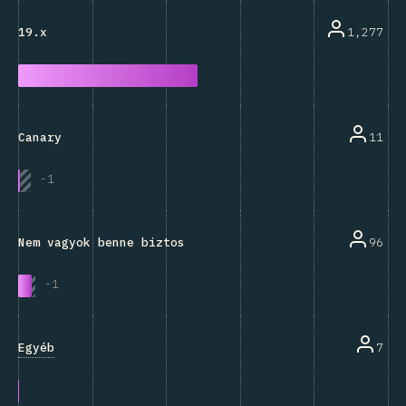
1,277
19.x
11
Canary
-
1
96
Nem vagyok benne biztos
-
1
Egyéb
7