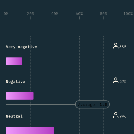
0%
20%
40%
60%
80%
100%
335
Very negative
575
Negative
Average:
1.8
996
Neutral