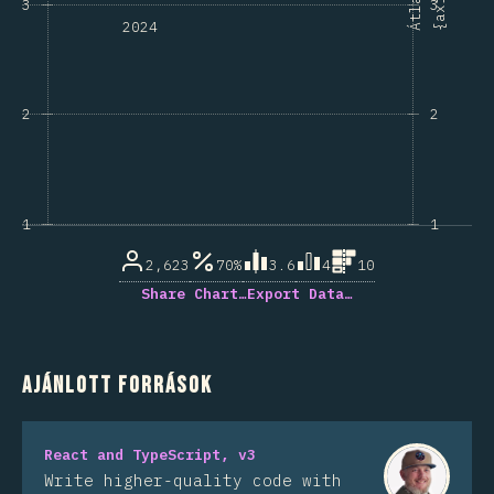
}
Á
t
l
a
g
{
a
x
i
s
3
3
2024
2
2
1
1
2,623
70%
3.6
4
10
Share Chart…
Export Data…
Ajánlott források
React and TypeScript, v3
Write higher-quality code with