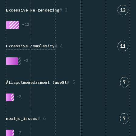
Answe
3
12
Excessive Re-rendering
+
12
Answe
4
11
Excessive complexity
-
3
Answ
5
7
Állapotmenedzsment (
useState
, Redux, Context, stb.)
-
2
Answ
6
7
nextjs_issues
-
2