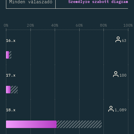
Minden válaszadó
Személyre szabott diagram
0%
20%
40%
60%
80%
100%
63
16.x
100
17.x
1,089
18.x