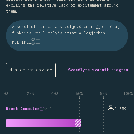
explains the relative lack of excitement around
them.
A közelmúltban és a közeljövőben megjelenő új
funkciók közül melyik izgat a legjobban?
MULTIPLE
Minden válaszadó
Személyre szabott diagram
0%
20%
40%
60%
80%
100%
1
1,559
React Compiler